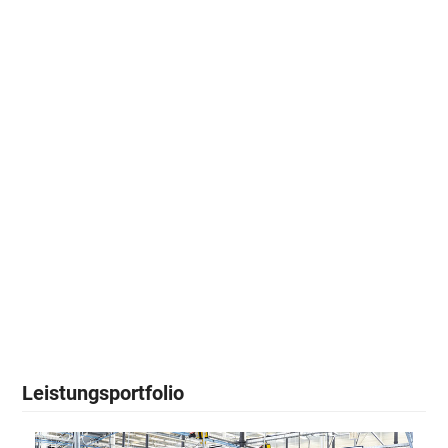
Spezial Strafrechtschutz
Forderungsausfall/Warenkredit
Bürgschaft/Kaution
Cyber-Risiken
Vermögensschadenrechtsschutz für
leitende Angestellte
Vertrauensschaden
Leistungsportfolio